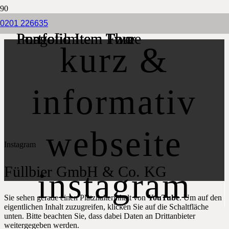
0201 226635
Imagefilm
Portfolio Item Two
Portfolio Item Three
Portfolio Item Four
kurz &
informativ
webseite
Instagram
Füllbier GmbH & Co. KG
instagram
Sie sehen gerade einen Platzhalterinhalt von
YouTube
. Um auf den
eigentlichen Inhalt zuzugreifen, klicken Sie auf die Schaltfläche
unten. Bitte beachten Sie, dass dabei Daten an Drittanbieter
weitergegeben werden.