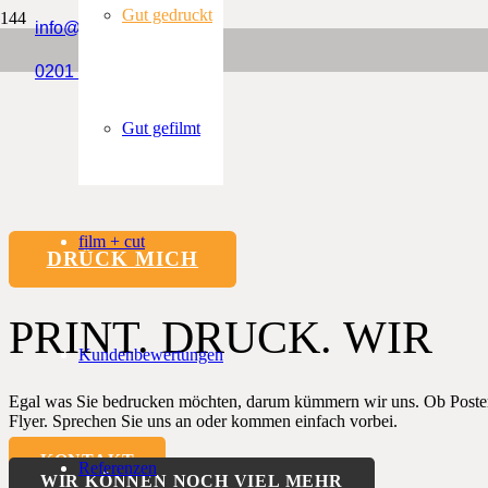
Gut gedruckt
info@engldruck.de
0201 226635
Gut gefilmt
film + cut
DRÜCK MICH
PRINT. DRUCK. WIR
Kundenbewertungen
Egal was Sie bedrucken möchten, darum kümmern wir uns. Ob Poster,
Flyer. Sprechen Sie uns an oder kommen einfach vorbei.
KONTAKT
Referenzen
WIR KÖNNEN NOCH VIEL MEHR